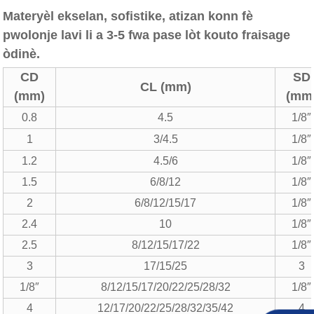
Materyèl ekselan, sofistike, atizan konn fè
pwolonje lavi li a 3-5 fwa pase lòt kouto fraisage
òdinè.
CD
SD
CL (mm)
(mm)
(mm
0.8
4.5
1/8″
1
3/4.5
1/8″
1.2
4.5/6
1/8″
1.5
6/8/12
1/8″
2
6/8/12/15/17
1/8″
2.4
10
1/8″
2.5
8/12/15/17/22
1/8″
3
17/15/25
3
1/8″
8/12/15/17/20/22/25/28/32
1/8″
4
12/17/20/22/25/28/32/35/42
4