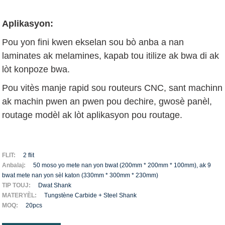
Aplikasyon:
Pou yon fini kwen ekselan sou bò anba a nan
laminates ak melamines, kapab tou itilize ak bwa di ak
lòt konpoze bwa.
Pou vitès manje rapid sou routeurs CNC, sant machinn
ak machin pwen an pwen pou dechire, gwosè panèl,
routage modèl ak lòt aplikasyon pou routage.
FLIT:
2 flit
Anbalaj:
50 moso yo mete nan yon bwat (200mm * 200mm * 100mm), ak 9
bwat mete nan yon sèl katon (330mm * 300mm * 230mm)
TIP TOUJ:
Dwat Shank
MATERYÈL:
Tungstène Carbide + Steel Shank
MOQ:
20pcs