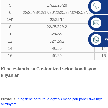
5
17/22/25/28
5
6
22/25/28/12/17/20/22/25/28/32/42/52/62
6
1/4″
22/25/1″
1/4
8
22/25/32/42
8
10
32/42/52
10
W
12
32/42/52
12
14
40/50
14
16
40/50
16
Ki pa estanda ka Customized selon kondisyon
kliyan an.
Previous:
tungstène carbure fè egzèsis moso pou panèl siwo myèl
aliminyòm