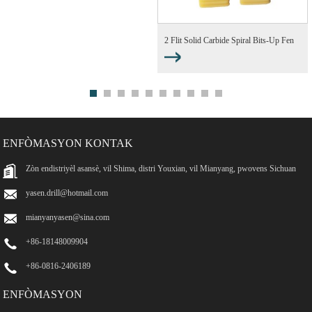
2 Flit Solid Carbide Spiral Bits-Up Fen
Mill ...
ENFÒMASYON KONTAK
Zòn endistriyèl asansè, vil Shima, distri Youxian, vil Mianyang, pwovens Sichuan
yasen.drill@hotmail.com
mianyanyasen@sina.com
+86-18148009904
+86-0816-2406189
ENFÒMASYON