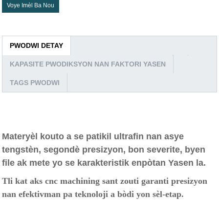
Voye Imèl Ba Nou
PWODWI DETAY
KAPASITE PWODIKSYON NAN FAKTORI YASEN
TAGS PWODWI
Materyèl kouto a se patikil ultrafin nan asye
tengstèn, segondè presizyon, bon severite, byen
file ak mete yo se karakteristik enpòtan Yasen la.
T
li kat aks cnc machining sant zouti garanti presizyon
nan efektivman pa teknoloji a bòdi yon sèl-etap.