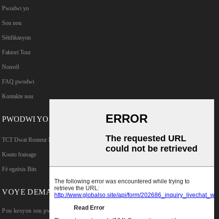
Pwodwi yo
Sou nou
Sètifikasyon
Faktori Tour
Nouvèl
FAQ pwodwi
Kontakte nou
PWODWI YO
TCT Dwat Routeur Bits
Kouto fraisage
Fè egzèsis Bits
VOYE DEMANN
Pou kesyon sou pwodwi nou yo oswa lis pri,