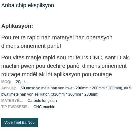
Anba chip ekspilsyon
Aplikasyon:
Pou retire rapid nan materyèl nan operasyon
dimensionnement panèl
Pou vitès manje rapid sou routeurs CNC, sant D ak
machin pwen pou dechire panèl dimensionnement
routage modèl ak lòt aplikasyon pou routage
MOQ:
20pcs
Anbalaj:
50 moso yo mete nan yon bwat (200mm * 200mm * 100mm), ak 9
bwat mete nan yon sèl katon (330mm * 300mm * 230mm)
MATERYÈL:
Carbide tengstèn
TIP PWOSESIS:
CNC machin
Voye Imèl Ba Nou