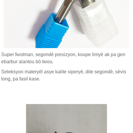
Super fwotman, segondè presizyon, koupe limyè ak pa gen
ebarbur alantou bò twou.
Seleksyon materyèl asye kalite siperyè, dite segondè, sèvis
long, pa fasil kase.