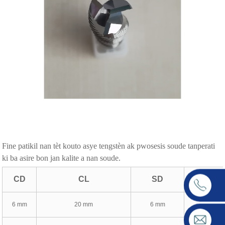
F
ine patikil nan tèt kouto asye tengstèn ak pwosesis soude tanperati
ki ba asire bon jan kalite a nan soude.
CD
CL
SD
6 mm
20 mm
6 mm