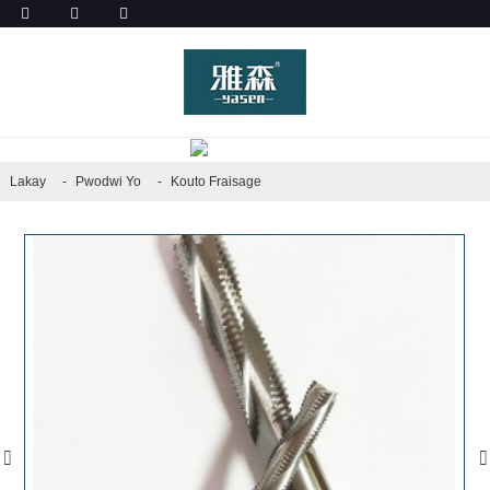
PWODWI YO
Lakay
Pwodwi Yo
Kouto Fraisage