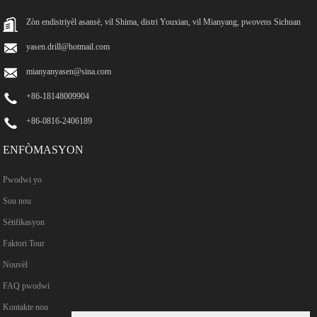
Zòn endistriyèl asansè, vil Shima, distri Youxian, vil Mianyang, pwovens Sichuan
yasen.drill@hotmail.com
mianyanyasen@sina.com
+86-18148009904
+86-0816-2406189
ENFÒMASYON
Pwodwi yo
Sou nou
Sètifikasyon
Faktori Tour
Nouvèl
FAQ pwodwi
Kontakte nou