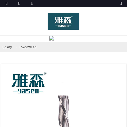
PWODWI YO
Lakay
Pwodwi Yo