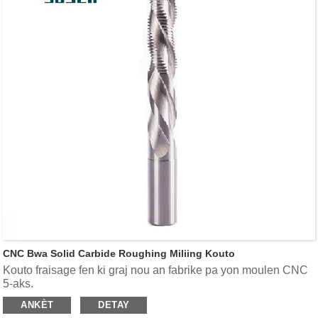
Pou pousantaj manje faz sou routeurs CNC, sant D ak
machin pwen an pwen pou dechire, dimensionnement
panèl, routage modèl ak lòt aplikasyon pou routage.
CNC Bwa Solid Carbide Roughing Miliing Kouto
Kouto fraisage fen ki graj nou an fabrike pa yon moulen CNC
5-aks.
Kouto fraisage fen ki graj ka byen vit retire yon gwo kantite
ANKÈT
DETAY
materyèl.Sa a kouto fraisage fen sèvi ak fòm nan dan tranble