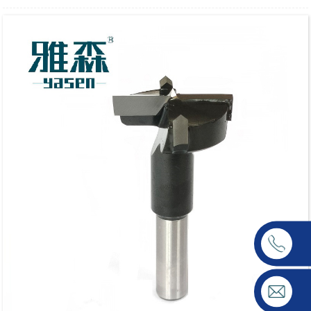
koupe nan periferik la.Tout kouto fraisage nou yo te fè nan
carbure tengstèn e gen anpil nivo dite pou ou chwazi - HRC
45 / HRC 55 / HRC 65 / HRA 90 / HRA92 (Default HRA 92).